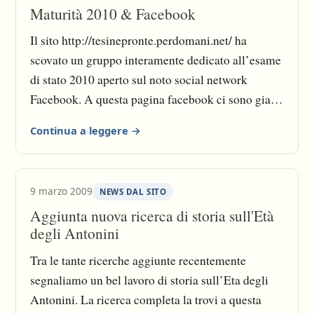
Maturità 2010 & Facebook
geometri, lingua straniera per l’istituto tecnico per
il turismo, economia e gestione delle aziende
Il sito http://tesinepronte.perdomani.net/ ha
ristorative per l’istituto professionale per i servizi
scovato un gruppo interamente dedicato all’esame
alberghieri e della ristorazione, tecnica
di stato 2010 aperto sul noto social network
amministrativa per l’istituto professionale per i
Facebook. A questa pagina facebook ci sono gia’
servizi sociali Per l’artistico (licei e istituti d`arte)
migliaia di maturandi che si scambiano consigli e
Continua a leggere →
la materia di seconda prova ha carattere
informazioni. Ed ogni giorno che passa la febbre
progettuale e laboratoriale (architettura, ceramica,
da esame e’ destinata ad aumentare …
mosaico, marmo, oreficeria ecc.
9 marzo 2009
NEWS DAL SITO
Aggiunta nuova ricerca di storia sull'Età
degli Antonini
Tra le tante ricerche aggiunte recentemente
segnaliamo un bel lavoro di storia sull’Eta degli
Antonini. La ricerca completa la trovi a questa