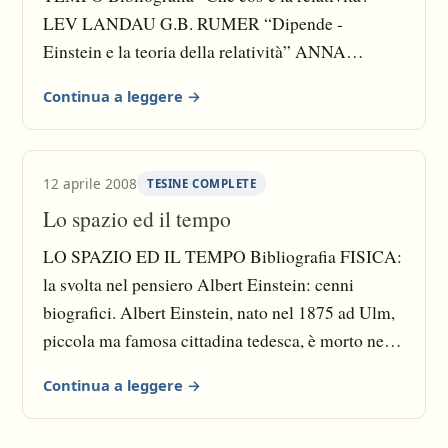
LEV LANDAU G.B. RUMER “Dipende -
Einstein e la teoria della relatività” ANNA
PARISI LARA ALBANESE “Lo spazio, il tempo,
Continua a leggere →
l’universo” TULLIO REGGE GIULIO FERUZZI
“L’ABC della relatività” BERTRAND RUSSERL
“L’indagine del mondo fisico” MAZZONI
12 aprile 2008
TESINE COMPLETE
BERGAMASCHINI MARAZZINI “I filosofi e le
Lo spazio ed il tempo
idee” CIOFFI LUPPI VIGORELLI ZANETTE
BIANCHI DE PASQUALE O’BRIEN “La
LO SPAZIO ED IL TEMPO Bibliografia FISICA:
coscienza di Zeno” ITALO SVEVOLeggi la
la svolta nel pensiero Albert Einstein: cenni
tesina completa
biografici. Albert Einstein, nato nel 1875 ad Ulm,
piccola ma famosa cittadina tedesca, è morto nel
1955 a Princeton nel New Jersey. Era di origini
Continua a leggere →
ebree. Trascorse la sua prima giovinezza a
Monaco educato nel rigido sistema scolastico