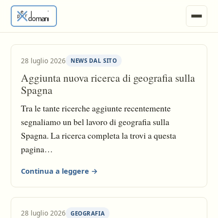
News
28 luglio 2026
NEWS DAL SITO
Ricerche e Appunti
Aggiunta nuova ricerca di geografia sulla
Spagna
Tesine
Tra le tante ricerche aggiunte recentemente
Invia Materiale
segnaliamo un bel lavoro di geografia sulla
Spagna. La ricerca completa la trovi a questa
Vari
pagina
https://www.perdomani.net/ricerche_e_appunti/ge
Continua a leggere →
ografia/spagna/
28 luglio 2026
GEOGRAFIA