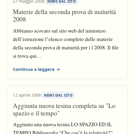
27 maggio 2008
NEWS DAL SITO
ma anche per la gestione delle regione distanti
Materie della seconda prova di maturità
dalla città: infatti le insurrezioni per opera di
2008
barbari della regione della Gallia vennero sedate
con estrema rapidità dall’imperatore attraverso la
Abbiamo scovato sul sito web del ministero
spedizione di otto legioni.
dell’istruzione l’elenco completo delle materie
della seconda prova di maturità per i l 2008. Il file
si trova qui
http://www.pubblica.istruzione.it/normativa/2008/
Continua a leggere →
allegati/all_ord_dm4_08.pdf anche se ormai
dovreste già saperle.
12 aprile 2008
NEWS DAL SITO
Aggiunta nuova tesina completa su "Lo
spazio e il tempo"
Aggiunta una nuova tesina LO SPAZIO ED IL
TEMPO Bibliografia “Che cos’è la relatività?”