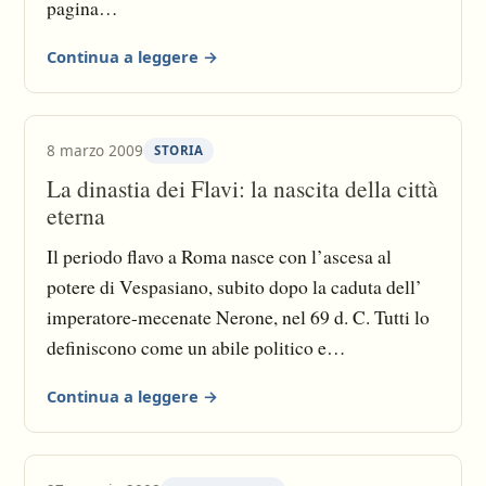
pagina
http://www.perdomani.net/ricerche_e_appunti/sto
Continua a leggere →
ria/eta_degli_antonini/index.html
8 marzo 2009
STORIA
La dinastia dei Flavi: la nascita della città
eterna
Il periodo flavo a Roma nasce con l’ascesa al
potere di Vespasiano, subito dopo la caduta dell’
imperatore-mecenate Nerone, nel 69 d. C. Tutti lo
definiscono come un abile politico e
amministratore accorto oltre che amante dell’arte
Continua a leggere →
nelle più svariate forme. Roma conquista così
sicurezza e splendore non solo per quanto
riguarda la gestione dell’ordine interno all’Urbe