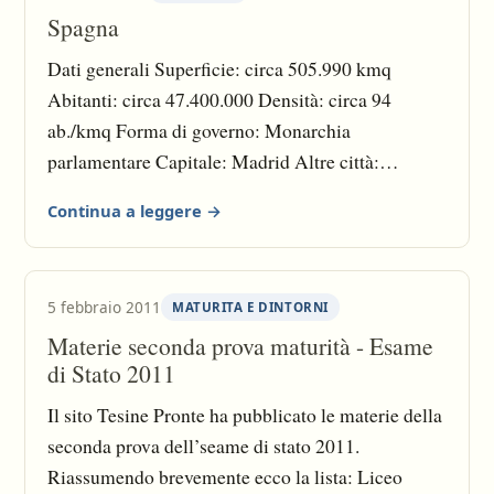
Spagna
Dati generali Superficie: circa 505.990 kmq
Abitanti: circa 47.400.000 Densità: circa 94
ab./kmq Forma di governo: Monarchia
parlamentare Capitale: Madrid Altre città:
Barcellona, Valencia, Siviglia, Saragozza, Malaga,
Continua a leggere →
Bilbao, Granada. Moneta attuale: Euro (€) Moneta
precedente: Peseta Lingua: Castigliano (spagnolo,
ufficiale), catalano, basco, galiziano Religione:
5 febbraio 2011
MATURITA E DINTORNI
Cattolica in maggioranza, minoranze di altre
Materie seconda prova maturità - Esame
religioni Etnie: Spagnoli (castigliani, catalani,
di Stato 2011
baschi, galiziani) e comunità di immigrati Confini:
Francia e Andorra a nord, oltre i Pirenei;
Il sito Tesine Pronte ha pubblicato le materie della
Portogallo a ovest; il territorio britannico di
seconda prova dell’seame di stato 2011.
Gibilterra a sud.
Riassumendo brevemente ecco la lista: Liceo