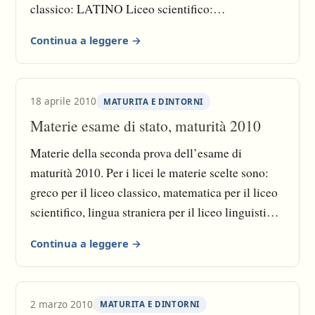
classico: LATINO Liceo scientifico:
MATEMATICA Liceo linguistico: LINGUA
Continua a leggere →
STRANIERA Liceo pedagogico: PEDAGOGIA
Liceo artistico: DISEGNO GEOMETRICO,
PROSPETTIVA, ARCHITETTURA Istituto
18 aprile 2010
MATURITA E DINTORNI
tecnico commerciale: ECONOMIA AZIENDALE
Materie esame di stato, maturità 2010
Istituto tecnico per geometri: COSTRUZIONI
Istituto tecnico per il turismo: TECNICA
Materie della seconda prova dell’esame di
TURISTICA Istituto professionale per i servizi
maturità 2010. Per i licei le materie scelte sono:
alberghieri: ALIMENTI E ALIMENTAZIONE
greco per il liceo classico, matematica per il liceo
Istituto professionale per i servizi sociali:
scientifico, lingua straniera per il liceo linguistico,
TECNICA AMMINISTRATIVA
figura disegnata per il liceo artistico e pedagogia
Continua a leggere →
per il liceo pedagogico. Per quello che riguarda gli
istituti tecnici e professionali abbiamo economia
aziendale per l’istituto tecnico commerciale
2 marzo 2010
MATURITA E DINTORNI
(ragionieri), estimo per l’istituto tecnico per