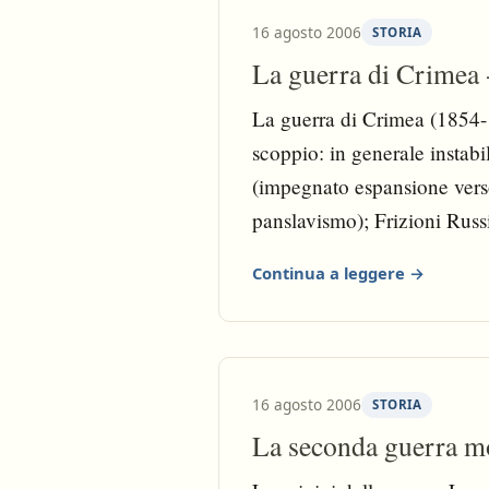
16 agosto 2006
STORIA
La guerra di Crimea -
La guerra di Crimea (1854-
scoppio: in generale instabil
(impegnato espansione verso
panslavismo); Frizioni Rus
(pericoloso per equilibrio e
Continua a leggere →
salvaguardia Turchia, e dic
alla Russia e ritardare la cr
16 agosto 2006
STORIA
La seconda guerra m