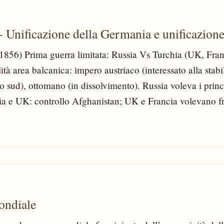
 Unificazione della Germania e unificazione 
1856) Prima guerra limitata: Russia Vs Turchia (UK, Fra
ità area balcanica: impero austriaco (interessato alla stabi
 sud), ottomano (in dissolvimento). Russia voleva i princ
sia e UK: controllo Afghanistan; UK e Francia volevano f
uropeo). Nel 1853 la Russia si rifiutò di firmare un accord
hiarò guerra: UK entrò alleata Turchia e poi Francia e Pi
isi dell’impero ottomano).
ondiale