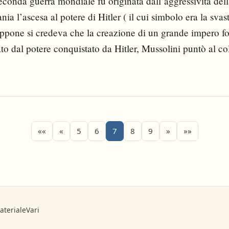
seconda guerra mondiale fu originata dall’aggressività de
 l’ascesa al potere di Hitler ( il cui simbolo era la svasti
pone si credeva che la creazione di un grande impero fo
ato dal potere conquistato da Hitler, Mussolini puntò al c
a.
««
«
5
6
7
8
9
»
»»
ateriale
Vari