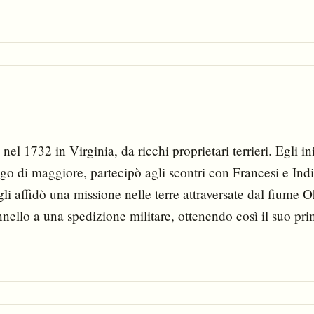
 1732 in Virginia, da ricchi proprietari terrieri. Egli ini
ngo di maggiore, partecipò agli scontri con Francesi e Indi
li affidò una missione nelle terre attraversate dal fiume 
nello a una spedizione militare, ottenendo così il suo pr
ilitare per iniziare una nuova vita, quella politica; fu el
e della contea di Frederick, carica che mantenne per 16 