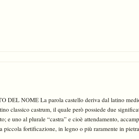
DEL NOME La parola castello deriva dal latino medioe
ino classico castrum, il quale però possiede due significat
otto; e uno al plurale “castra” e cioè attendamento, acc
na piccola fortificazione, in legno o più raramente in pietr
nea di confine, il limes.