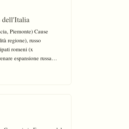
dell'Italia
ncia, Piemonte) Cause
lità regione), russo
ipati romeni (x
renare espansione russa
o internazionale per la
emonte (x dare una lezione