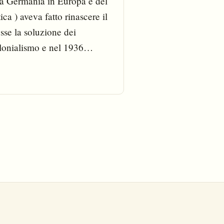
lla Germania in Europa e del
ca ) aveva fatto rinascere il
sse la soluzione dei
olonialismo e nel 1936