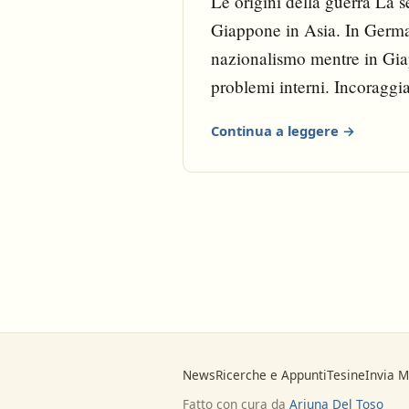
Le origini della guerra La 
Giappone in Asia. In Germania
nazionalismo mentre in Giap
problemi interni. Incoraggi
proclamò l’Impero d’Etiopi
Continua a leggere →
News
Ricerche e Appunti
Tesine
Invia M
Fatto con cura da
Arjuna Del Toso