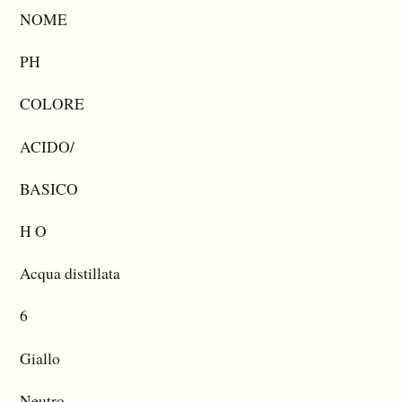
NOME
PH
COLORE
ACIDO/
BASICO
H O
Acqua distillata
6
Giallo
Neutro