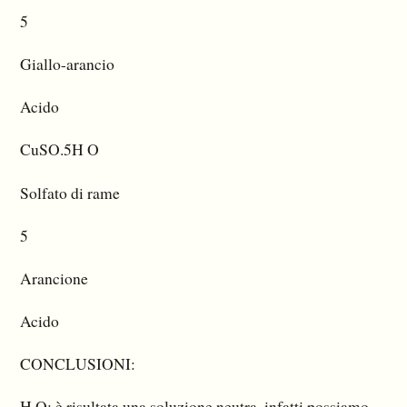
5
Giallo-arancio
Acido
CuSO.5H O
Solfato di rame
5
Arancione
Acido
CONCLUSIONI:
H O: è risultata una soluzione neutra, infatti possiamo