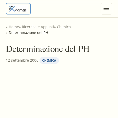
News
»
Home
»
Ricerche e Appunti
»
Chimica
»
Determinazione del PH
Ricerche e Appunti
Determinazione del PH
Tesine
12 settembre 2006
·
CHIMICA
Invia Materiale
Vari