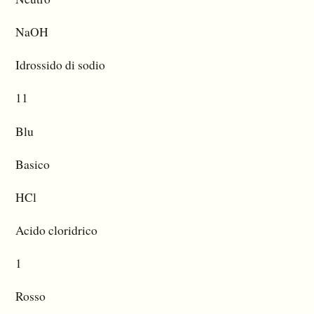
NaOH
Idrossido di sodio
11
Blu
Basico
HCl
Acido cloridrico
1
Rosso