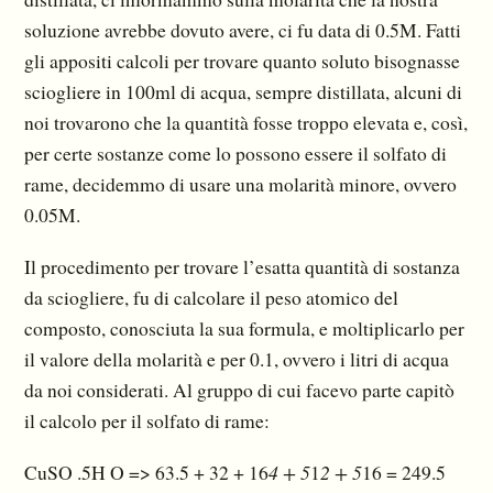
soluzione avrebbe dovuto avere, ci fu data di 0.5M. Fatti
gli appositi calcoli per trovare quanto soluto bisognasse
sciogliere in 100ml di acqua, sempre distillata, alcuni di
noi trovarono che la quantità fosse troppo elevata e, così,
per certe sostanze come lo possono essere il solfato di
rame, decidemmo di usare una molarità minore, ovvero
0.05M.
Il procedimento per trovare l’esatta quantità di sostanza
da sciogliere, fu di calcolare il peso atomico del
composto, conosciuta la sua formula, e moltiplicarlo per
il valore della molarità e per 0.1, ovvero i litri di acqua
da noi considerati. Al gruppo di cui facevo parte capitò
il calcolo per il solfato di rame:
CuSO .5H O => 63.5 + 32 + 16
4 + 5
1
2 + 5
16 = 249.5