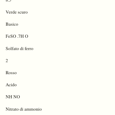
Verde scuro
Basico
FeSO .7H O
Solfato di ferro
2
Rosso
Acido
NH NO
Nitrato di ammonio