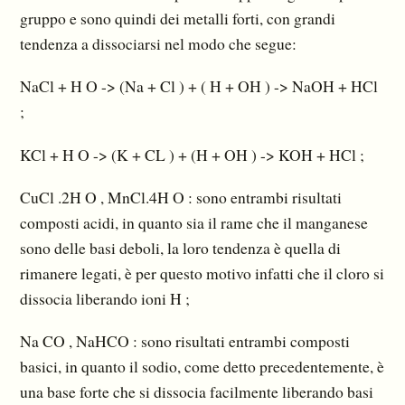
gruppo e sono quindi dei metalli forti, con grandi
tendenza a dissociarsi nel modo che segue:
NaCl + H O -> (Na + Cl ) + ( H + OH ) -> NaOH + HCl
;
KCl + H O -> (K + CL ) + (H + OH ) -> KOH + HCl ;
CuCl .2H O , MnCl.4H O : sono entrambi risultati
composti acidi, in quanto sia il rame che il manganese
sono delle basi deboli, la loro tendenza è quella di
rimanere legati, è per questo motivo infatti che il cloro si
dissocia liberando ioni H ;
Na CO , NaHCO : sono risultati entrambi composti
basici, in quanto il sodio, come detto precedentemente, è
una base forte che si dissocia facilmente liberando basi