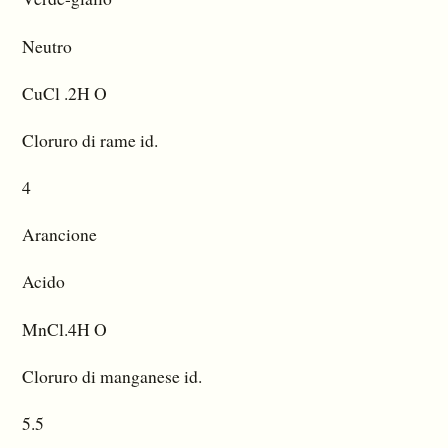
Neutro
CuCl .2H O
Cloruro di rame id.
4
Arancione
Acido
MnCl.4H O
Cloruro di manganese id.
5.5