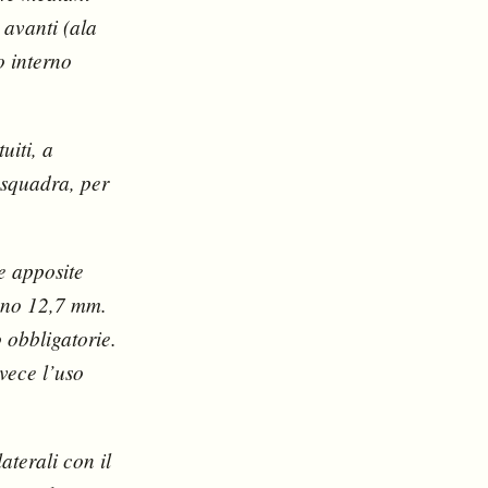
 avanti (ala
o interno
uiti, a
 squadra, per
e apposite
meno 12,7 mm.
 obbligatorie.
nvece l’uso
aterali con il