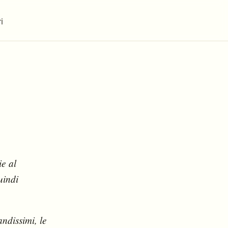
i
ie al
uindi
andissimi, le