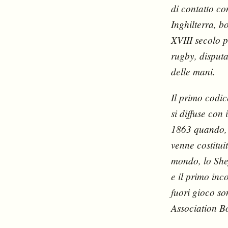
di contatto co
Inghilterra, bo
XVIII secolo 
rugby, disputa
delle mani.
Il primo codic
si diffuse con 
1863 quando, 
venne costitui
mondo, lo She
e il primo inc
fuori gioco so
Association Bo