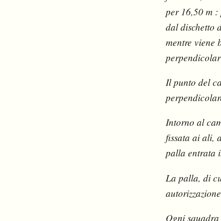
per 16,50 m : 
dal dischetto 
mentre viene b
perpendicolari
Il punto del c
perpendicolare
Intorno al ca
fissata ai ali,
palla entrata i
La palla, di c
autorizzazione
Ogni squadra s