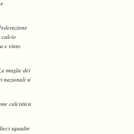
ue
 Federazione
 calcio
a e vinto
Le maglie dei
i nazionali si
one calcistica
dieci squadre