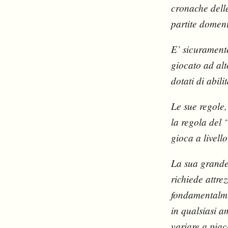
cronache delle 
partite domenic
E’ sicuramente
giocato ad alt
dotati di abili
Le sue regole,
la regola del 
gioca a livello
La sua grande 
richiede attre
fondamentalme
in qualsiasi a
variare a piac