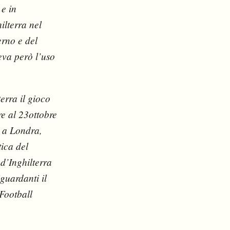
 e in
ilterra nel
erno e del
eva però l’uso
erra il gioco
ire al 23ottobre
, a Londra,
tica del
d’Inghilterra
guardanti il
Football