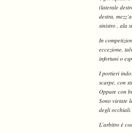
(laterale dest
destra, mezz’a
sinistro , ala s
In competizione
eccezione, tal
infortuni o esp
I portieri ind
scarpe, con s
Oppure con bu
Sono vietate l
degli occhiali.
L’arbitro è co