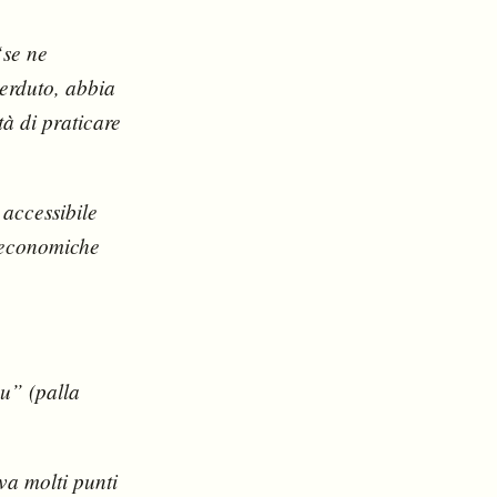
“se ne
perduto, abbia
tà di praticare
 accessibile
à economiche
hu” (palla
va molti punti