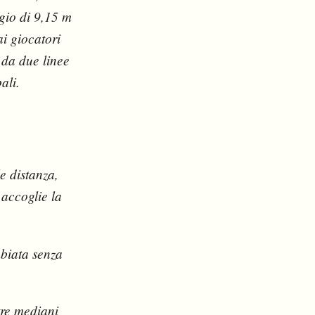
ggio di 9,15 m
ai giocatori
 da due linee
ali.
e distanza,
e accoglie la
mbiata senza
tre mediani