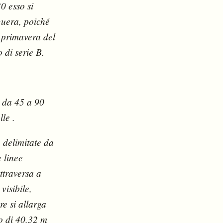
0 esso si
guera, poiché
a primavera del
di serie B.
o da 45 a 90
le .
, delimitate da
e linee
ttraversa a
visibile,
re si allarga
lo di 40,32 m