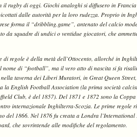
n il rugby di oggi. Giochi analoghi si diffusero in Francia
icottati dalle autorità per la loro rudezza. Proprio in Ingh
prese forma il “dribbling.game”, antenato del calcio mod
to da squadre di undici o ventidue giocatori, che ammett
e di regole è della metà dell’Ottocento, allorché in Inghilt
il nome di “football”, ma il vero atto di nascita si fa risal
nella taverna dei Liberi Muratori, in Great Queen Street
ta la English Football Association (la prima società calcis
ffield Club, è del 1857). Del 1871 e 1872 sono la Coppa 
ontro internazionale Inghilterra-Scozia. Le prime regole ri
no del 1866. Nel 1876 fu creata a Londra l’International 
ard, che sovrintende alle modifiche del regolamento.