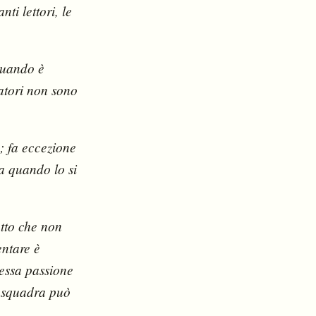
ti lettori, le
quando è
atori non sono
; fa eccezione
ta quando lo si
tto che non
entare è
essa passione
a squadra può