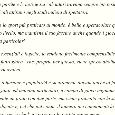
partite e le notizie sui calciatori trovano sempre interessan
ali attirano negli stadi milioni di spettatori.
 lo sport più praticato al mondo, è bello e spettacolare 
o livello, ma mantiene il suo fascino anche quando i gioc
tà particolari.
 essenziali e logiche, lo rendono facilmente comprensibile
“fuori gioco” che, proprio per questo, viene spesso aboli
 ricreativo.
diffusione e popolarità è sicuramente dovuta anche al fa
zzature ed impianti particolari, il campo di gioco regolam
nte un prato con due porte, ma viene praticato con la st
mbiente e, ciò che più conta, il numero dei componenti l
ere senza che l’interesse per la partita venga meno.