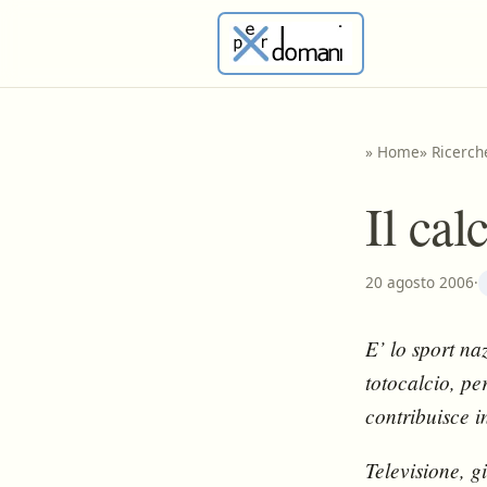
»
Home
»
Ricerch
Il cal
20 agosto 2006
·
E’ lo sport naz
totocalcio, pe
contribuisce i
Televisione, g