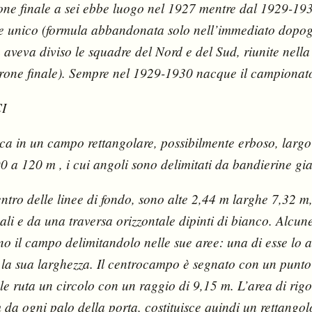
one finale a sei ebbe luogo nel 1927 mentre dal 1929-193
ne unico (formula abbandonata solo nell’immediato dopo
a aveva diviso le squadre del Nord e del Sud, riunite nell
rone finale). Sempre nel 1929-1930 nacque il campionato 
I
ioca in un campo rettangolare, possibilmente erboso, larg
 a 120 m , i cui angoli sono delimitati da bandierine gial
entro delle linee di fondo, sono alte 2,44 m larghe 7,32 m
cali e da una traversa orizzontale dipinti di bianco. Alcun
o il campo delimitandolo nelle sue aree: una di esse lo a
 la sua larghezza. Il centrocampo è segnato con un punto 
le ruta un circolo con un raggio di 9,15 m. L’area di rigo
 da ogni palo della porta, costituisce quindi un rettango