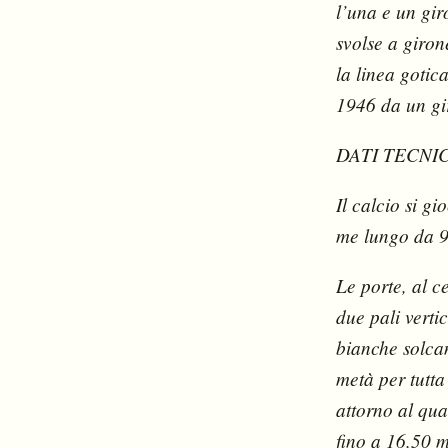
l’una e un gir
svolse a giro
la linea gotic
1946 da un gi
DATI TECNIC
Il calcio si g
me lungo da 90
Le porte, al c
due pali verti
bianche solcan
metà per tutta
attorno al qua
fino a 16,50 m