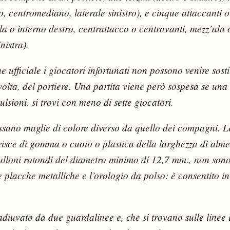
ro, centromediano, laterale sinistro), e cinque attaccanti o
la o interno destro, centrattacco o centravanti, mezz’ala 
inistra).
 ufficiale i giocatori infortunati non possono venire sostit
volta, del portiere. Una partita viene però sospesa se una
ulsioni, si trovi con meno di sette giocatori.
ossano maglie di colore diverso da quello dei compagni. L
trisce di gomma o cuoio o plastica della larghezza di al
lloni rotondi del diametro minimo di 12,7 mm., non sono
e placche metalliche e l’orologio da polso: è consentito i
adiuvato da due guardalinee e, che si trovano sulle linee l