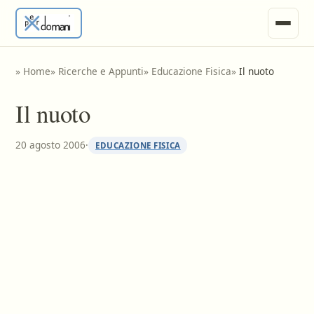
News
»
Home
»
Ricerche e Appunti
»
Educazione Fisica
»
Il nuoto
Ricerche e Appunti
Il nuoto
Tesine
20 agosto 2006
·
EDUCAZIONE FISICA
Invia Materiale
Vari