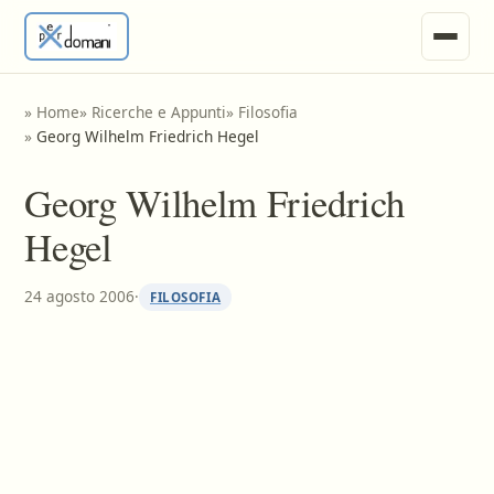
News
»
Home
»
Ricerche e Appunti
»
Filosofia
»
Georg Wilhelm Friedrich Hegel
Ricerche e Appunti
Georg Wilhelm Friedrich
Tesine
Hegel
Invia Materiale
24 agosto 2006
·
FILOSOFIA
Vari