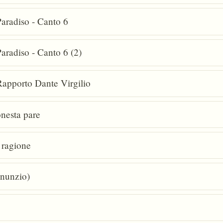
aradiso - Canto 6
radiso - Canto 6 (2)
apporto Dante Virgilio
onesta pare
 ragione
nnunzio)