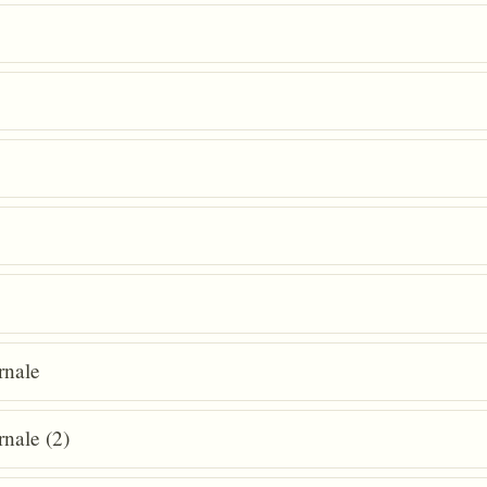
rnale
rnale (2)