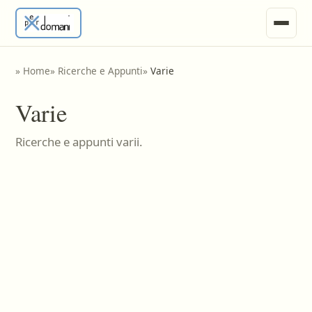
News
»
Home
»
Ricerche e Appunti
»
Varie
Ricerche e Appunti
Varie
Tesine
Ricerche e appunti varii.
Invia Materiale
Vari