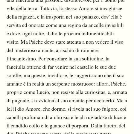
vile della terra. Tuttavia, lo stesso Amore si invaghisce
della ragazza, e la trasporta nel suo palazzo, dov’ella è
servita ed onorata come una regina da ancelle invisibili
e dove, ogni notte, il dio le procura indimenticabili
visite. Ma Psiche deve stare attenta a non vedere il viso
del misterioso amante, a rischio di rompere
l’incantesimo. Per consolare la sua solitudine, la
fanciulla ottiene di far venire nel castello le sue due
sorelle; ma queste, invidiose, le suggeriscono che il suo
amante è in realtà un serpente mostruoso: allora, Psiche,
proprio come Lucio, non resiste alla curiositas, e, armata
di pugnale, si avvicina al suo amante per ucciderlo. Ma a
lei il dio Amore, che dorme, si rivela nel suo fulgore, coi
capelli profumati di ambrosia e le ali rugiadose di luce e
il candido collo e le guance di porpora. Dalla faretra del
dio, Psiche trae una saetta, dalla quale resta punta,