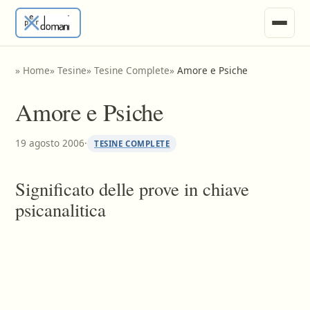
News
»
Home
»
Tesine
»
Tesine Complete
»
Amore e Psiche
Ricerche e Appunti
Amore e Psiche
Tesine
19 agosto 2006
·
TESINE COMPLETE
Invia Materiale
Significato delle prove in chiave
psicanalitica
Vari