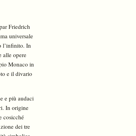
par Friedrich
nima universale
l’infinito. In
e alle opere
empio Monaco in
to e il divario
he e più audaci
i. In origine
le cosicché
zione dei tre
lità simbolica