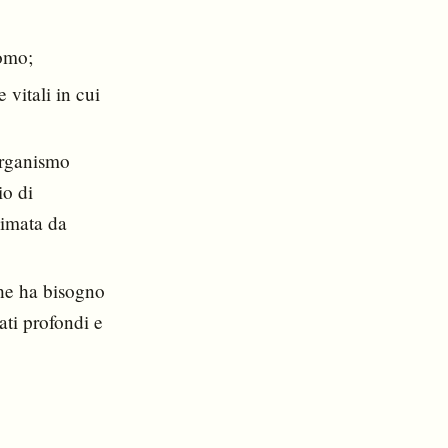
uomo;
 vitali in cui
 organismo
io di
nimata da
che ha bisogno
ati profondi e