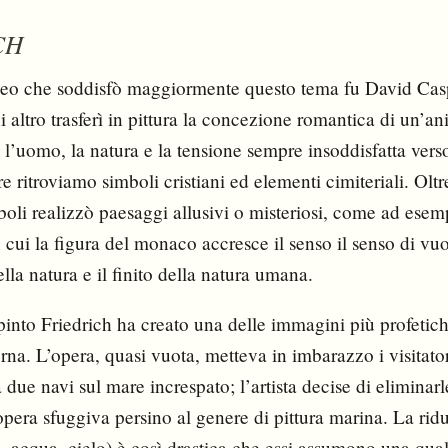
CH
opeo che soddisfò maggiormente questo tema fu David Cas
i altro trasferì in pittura la concezione romantica di un’a
’uomo, la natura e la tensione sempre insoddisfatta verso 
e ritroviamo simboli cristiani ed elementi cimiteriali. Oltr
boli realizzò paesaggi allusivi o misteriosi, come ad es
n cui la figura del monaco accresce il senso il senso di vuo
della natura e il finito della natura umana.
into Friedrich ha creato una delle immagini più profetic
rna. L’opera, quasi vuota, metteva in imbarazzo i visitator
 due navi sul mare increspato; l’artista decise di eliminar
opera sfuggiva persino al genere di pittura marina. La ridu
a, acqua, cielo) è così drastica che essi assumono una qua