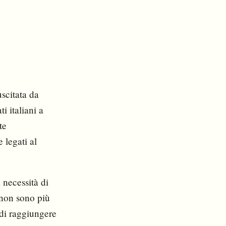
scitata da
i italiani a
te
 legati al
a necessità di
 non sono più
 di raggiungere