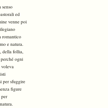
n senso
astorali ed
rmine venne poi
vilegiano
ta romantico
omo e natura.
 della follia,
a perché ogni
e voleva
isti
i per sfuggire
senza figure
 per
 natura.