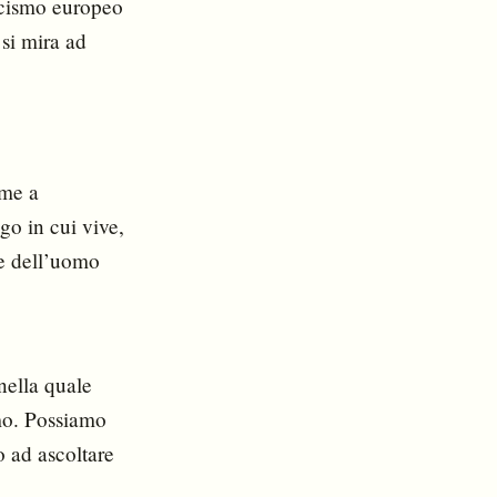
ticismo europeo
 si mira ad
eme a
go in cui vive,
ne dell’uomo
 nella quale
imo. Possiamo
o ad ascoltare