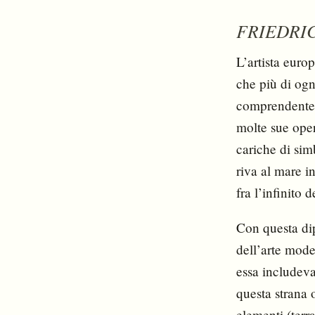
FRIEDRI
L’artista eur
che più di ogn
comprendente l
molte sue oper
cariche di sim
riva al mare i
fra l’infinito 
Con questa dip
dell’arte mode
essa includeva
questa strana 
elementi (terr