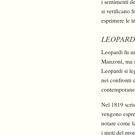
i sentimenti d
si verificano f
esprimere le t
LEOPARD
Leopardi fu u
Manzoni, ma me
Leopardi si le
nei confronti d
contemporane
Nel 1819 scriss
vengono espres
notare come la
i moti del pro