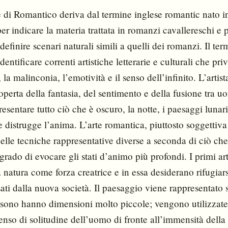
 di Romantico deriva dal termine inglese romantic nato i
er indicare la materia trattata in romanzi cavallereschi e p
definire scenari naturali simili a quelli dei romanzi. Il te
identificare correnti artistiche letterarie e culturali che pri
 la malinconia, l’emotività e il senso dell’infinito. L’artis
coperta della fantasia, del sentimento e della fusione tra u
sentare tutto ciò che è oscuro, la notte, i paesaggi lunari,
he distrugge l’anima. L’arte romantica, piuttosto soggettiv
elle tecniche rappresentative diverse a seconda di ciò ch
n grado di evocare gli stati d’animo più profondi. I primi art
 natura come forza creatrice e in essa desiderano rifugiars
usati dalla nuova società. Il paesaggio viene rappresentato 
 sono hanno dimensioni molto piccole; vengono utilizzate
senso di solitudine dell’uomo di fronte all’immensità della