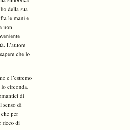
lio della sua
 fra le mani e
ra non
oveniente
tà. L’autore
 sapere che lo
mo e l’estremo
e lo circonda.
omantici di
il senso di
a che per
 ricco di