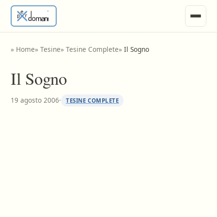
News
»
Home
»
Tesine
»
Tesine Complete
»
Il Sogno
Ricerche e Appunti
Il Sogno
Tesine
19 agosto 2006
·
TESINE COMPLETE
Invia Materiale
Vari