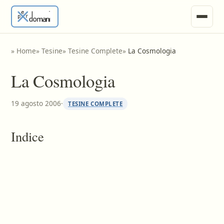
News
»
Home
»
Tesine
»
Tesine Complete
»
La Cosmologia
Ricerche e Appunti
La Cosmologia
Tesine
19 agosto 2006
·
TESINE COMPLETE
Invia Materiale
Indice
Vari